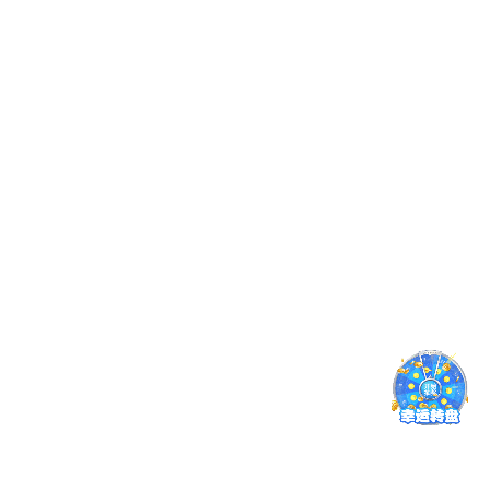
全平台接入18新利体育内容系统，支持
PC、APP、移动 H5，无论你在何处，赛事
内容触手可及。