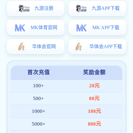
创立初心与品牌愿景
自创立之初，18新利体育就确立了“科技驱动体育创新”的发
展方向，融合赛事直播、数据分析与观赛互动体验，打造兼
具专业性与沉浸感的体育平台。 我们希望通过技术力量让
等体育内容更便捷、更智能地触达全球用户。