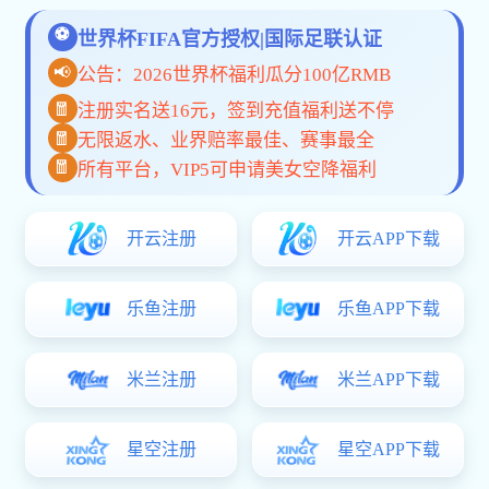
手机App
网页版
关于18新利体育
18新利体育是专注于体育赛事直播与互动体验的创新平台，致力
于为全球用户带来高速、安全与多样化的观赛服务体验，覆盖多
语种、多终端、多场景。