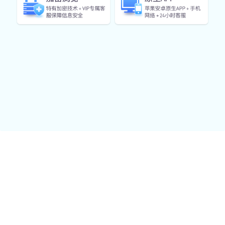
服支持与数据同步，致力于打造值得信赖的观赛首选平台。
五大核心功能 · 场景整
合
从赛事直播到多端互动，构建18新利体育生态闭环
体育赛事直播
同步覆盖全球重要赛事，配备高清信号源与
多语言解说选项。用户可通过平台轻松找到